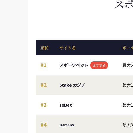
スポ
順位
サイト名
ボー
#1
スポーツベット
最大5
おすすめ
#2
Stake カジノ
最大1
#3
1xBet
最大1
#4
Bet365
最大3