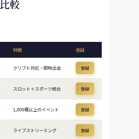
底比較
特徴
登録
★
クリプト対応・即時出金
登録
★
スロット＋スポーツ統合
登録
☆
1,000種以上のイベント
登録
☆
ライブストリーミング
登録