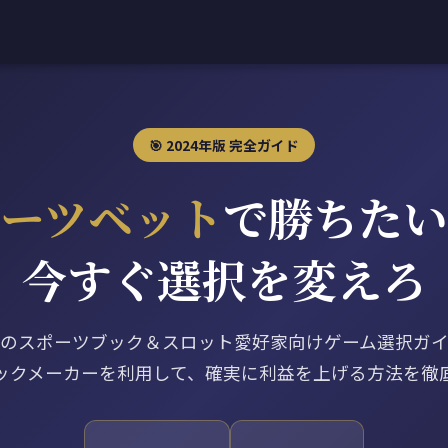
🎯 2024年版 完全ガイド
ーツベット
で勝ちたい
今すぐ選択を変えろ
のスポーツブック＆スロット愛好家向けゲーム選択ガ
ックメーカーを利用して、確実に利益を上げる方法を徹