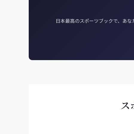
日本最高のスポーツブックで、あな
ス