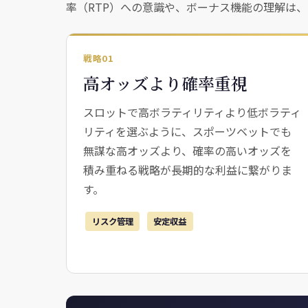
率（RTP）への意識や、ボーナス機能の理解は
戦略01
高オッズより確率重視
スロットで高ボラティリティより低ボラティ
リティを選ぶように、スポーツベットでも
無謀な高オッズより、確率の高いオッズを
積み重ねる戦略が長期的な利益に繋がりま
す。
リスク管理
安定収益