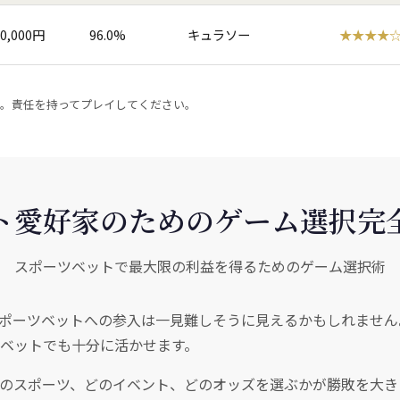
0,000円
96.0%
キュラソー
★★★★
す。責任を持ってプレイしてください。
ト愛好家のためのゲーム選択完
スポーツベットで最大限の利益を得るためのゲーム選択術
ポーツベットへの参入は一見難しそうに見えるかもしれません
ベットでも十分に活かせます。
のスポーツ、どのイベント、どのオッズを選ぶかが勝敗を大き