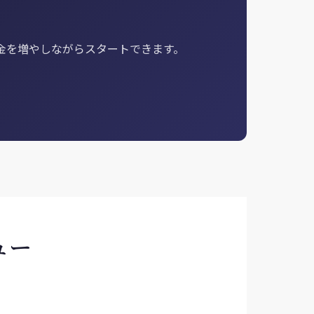
金を増やしながらスタートできます。
ュー