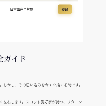
☆
日本語完全対応
登録
全ガイド
。しかし、その思い込みを今すぐ捨てる時です。
く左右します。スロット愛好家が持つ、リターン