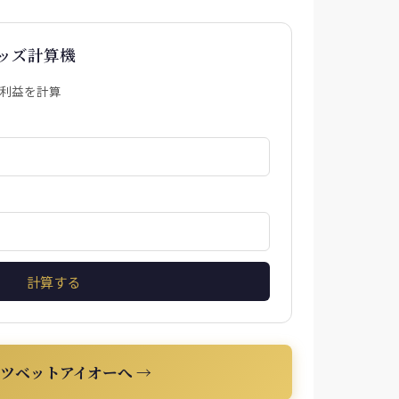
ッズ計算機
利益を計算
計算する
ツベットアイオーへ →