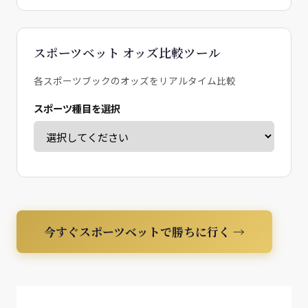
スポーツベット オッズ比較ツール
各スポーツブックのオッズをリアルタイム比較
スポーツ種目を選択
今すぐスポーツベットで勝ちに行く →