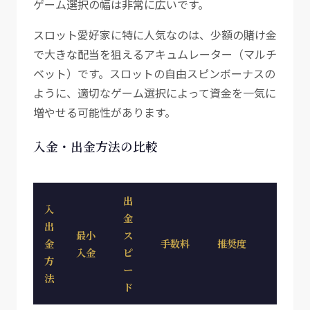
ゲーム選択の幅は非常に広いです。
スロット愛好家に特に人気なのは、少額の賭け金
で大きな配当を狙えるアキュムレーター（マルチ
ベット）です。スロットの自由スピンボーナスの
ように、適切なゲーム選択によって資金を一気に
増やせる可能性があります。
入金・出金方法の比較
出
入
金
出
最小
ス
金
手数料
推奨度
入金
ピ
方
ー
法
ド