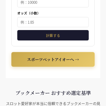
オッズ（小数）
計算する
スポーツベットアイオーへ →
ブックメーカー おすすめ選定基準
スロット愛好家が本当に信頼できるブックメーカーの見