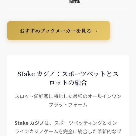
間体制
おすすめブックメーカーを見る →
Stake カジノ：スポーツベットとス
ロットの融合
スロット愛好家に特化した最強のオールインワン
プラットフォーム
Stake カジノ
は、スポーツベッティングとオン
ラインカジノゲームを完全に統合した革新的なプ