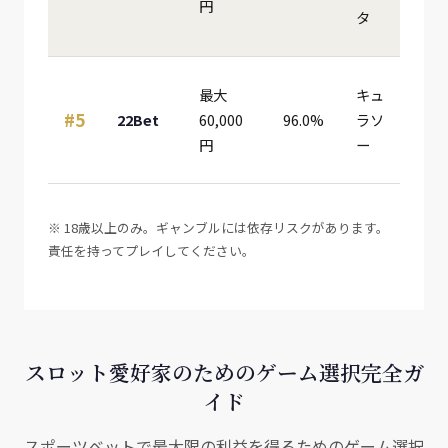
円
タ
最大
キュ
#5
22Bet
60,000
96.0%
ラソ
★★
円
ー
※ 18歳以上のみ。ギャンブルには依存リスクがあります。
責任を持ってプレイしてください。
スロット愛好家のためのゲーム選択完全ガ
イド
スポーツベットで最大限の利益を得るためのゲーム選択