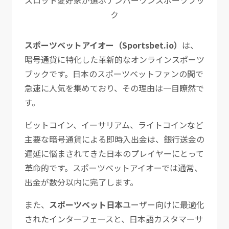
ク
スポーツベットアイオー（Sportsbet.io）
は、
暗号通貨に特化した革新的なオンラインスポーツ
ブックです。日本のスポーツベットファンの間で
急速に人気を集めており、その理由は一目瞭然で
す。
ビットコイン、イーサリアム、ライトコインなど
主要な暗号通貨による即時入出金は、銀行送金の
遅延に悩まされてきた日本のプレイヤーにとって
革命的です。スポーツベットアイオーでは通常、
出金が数分以内に完了します。
また、
スポーツベット日本
ユーザー向けに最適化
されたインターフェースと、日本語カスタマーサ