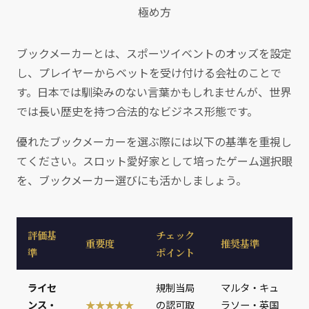
極め方
ブックメーカーとは、スポーツイベントのオッズを設定
し、プレイヤーからベットを受け付ける会社のことで
す。日本では馴染みのない言葉かもしれませんが、世界
では長い歴史を持つ合法的なビジネス形態です。
優れたブックメーカーを選ぶ際には以下の基準を重視し
てください。スロット愛好家として培ったゲーム選択眼
を、ブックメーカー選びにも活かしましょう。
評価基
チェック
重要度
推奨基準
準
ポイント
ライセ
規制当局
マルタ・キュ
ンス・
★★★★★
の認可取
ラソー・英国