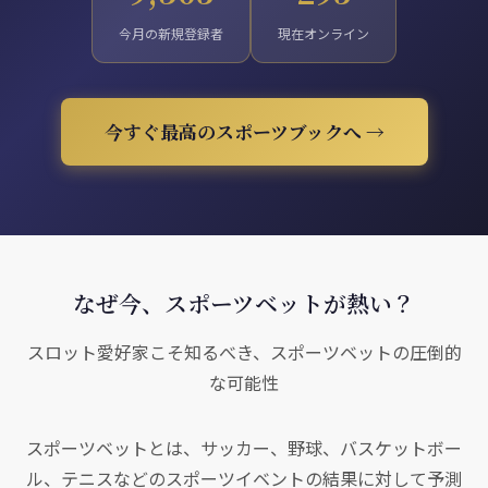
今月の新規登録者
現在オンライン
今すぐ最高のスポーツブックへ →
なぜ今、スポーツベットが熱い？
スロット愛好家こそ知るべき、スポーツベットの圧倒的
な可能性
スポーツベットとは、サッカー、野球、バスケットボー
ル、テニスなどのスポーツイベントの結果に対して予測