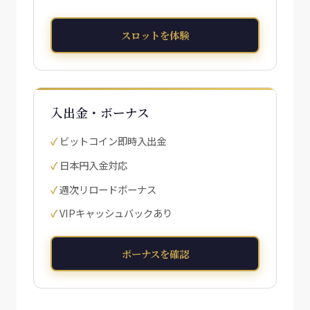
スロットを体験
入出金・ボーナス
ビットコイン即時入出金
日本円入金対応
週次リロードボーナス
VIPキャッシュバックあり
ボーナスを確認