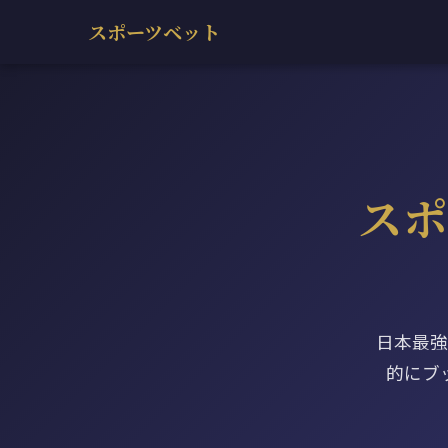
スポーツベット
スポ
日本最強
的にブ