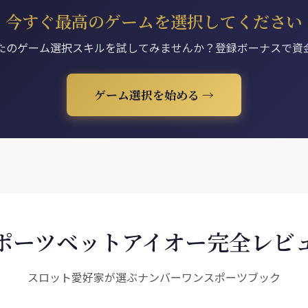
今すぐ最高のゲームを選択してください
たのゲーム選択スキルを試してみませんか？登録ボーナスで資
ゲーム選択を始める →
ポーツベットアイオー完全レビ
スロット愛好家が選ぶナンバーワンスポーツブック