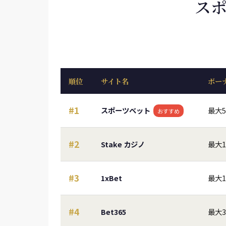
スポ
順位
サイト名
ボー
#1
スポーツベット
最大5
おすすめ
#2
Stake カジノ
最大1
#3
1xBet
最大1
#4
Bet365
最大3