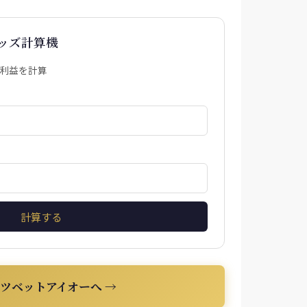
ッズ計算機
利益を計算
計算する
ツベットアイオーへ →