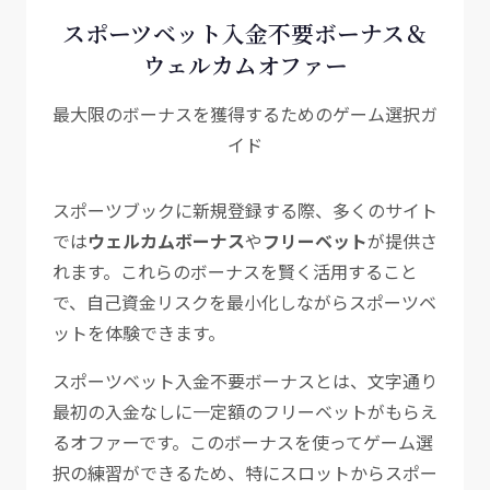
スポーツベット入金不要ボーナス＆
ウェルカムオファー
最大限のボーナスを獲得するためのゲーム選択ガ
イド
スポーツブックに新規登録する際、多くのサイト
では
ウェルカムボーナス
や
フリーベット
が提供さ
れます。これらのボーナスを賢く活用すること
で、自己資金リスクを最小化しながらスポーツベ
ットを体験できます。
スポーツベット入金不要ボーナスとは、文字通り
最初の入金なしに一定額のフリーベットがもらえ
るオファーです。このボーナスを使ってゲーム選
択の練習ができるため、特にスロットからスポー