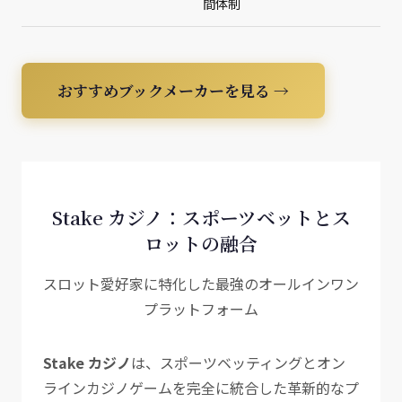
間体制
おすすめブックメーカーを見る →
Stake カジノ：スポーツベットとス
ロットの融合
スロット愛好家に特化した最強のオールインワン
プラットフォーム
Stake カジノ
は、スポーツベッティングとオン
ラインカジノゲームを完全に統合した革新的なプ