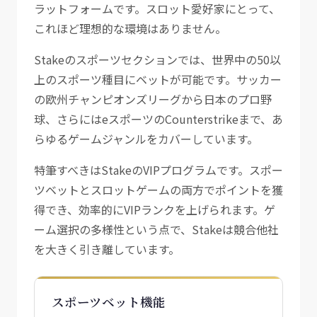
ラットフォームです。スロット愛好家にとって、
これほど理想的な環境はありません。
Stakeのスポーツセクションでは、世界中の50以
上のスポーツ種目にベットが可能です。サッカー
の欧州チャンピオンズリーグから日本のプロ野
球、さらにはeスポーツのCounterstrikeまで、あ
らゆるゲームジャンルをカバーしています。
特筆すべきはStakeのVIPプログラムです。スポー
ツベットとスロットゲームの両方でポイントを獲
得でき、効率的にVIPランクを上げられます。ゲ
ーム選択の多様性という点で、Stakeは競合他社
を大きく引き離しています。
スポーツベット機能