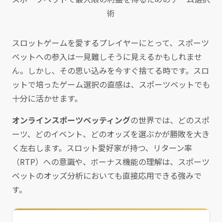
術
スロットゲームを愛するプレイヤーにとって、スポーツ
ベットへの参入は一見難しそうに見えるかもしれませ
ん。しかし、その思い込みを今すぐ捨てる時です。スロ
ットで培ったゲーム選択の直感は、スポーツベットでも
十分に活かせます。
オンラインスポーツベッティング
の世界では、どのスポ
ーツ、どのイベント、どのオッズを選ぶかが勝敗を大き
く左右します。スロット愛好家が持つ、リターン率
（RTP）への意識や、ボーナス機能の理解は、スポーツ
ベットのオッズ分析においても直接応用できる強みで
す。