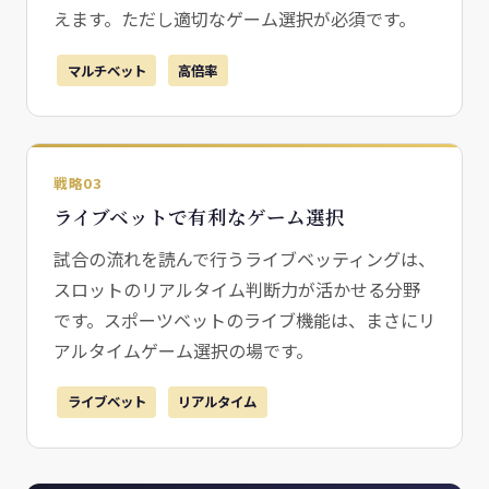
えます。ただし適切なゲーム選択が必須です。
マルチベット
高倍率
戦略03
ライブベットで有利なゲーム選択
試合の流れを読んで行うライブベッティングは、
スロットのリアルタイム判断力が活かせる分野
です。スポーツベットのライブ機能は、まさにリ
アルタイムゲーム選択の場です。
ライブベット
リアルタイム