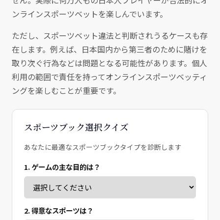
せん。実際に何万人もの日本人プレイヤーが合法的にオ
ンラインスポーツベットを楽しんでいます。
ただし、スポーツベット違法と判断されうるケースも存
在します。例えば、日本国内から第三者のために賭けを
取り次ぐ行為などは問題となる可能性があります。個人
利用の範囲で責任を持ってオンラインスポーツベッティ
ングを楽しむことが重要です。
スポーツブック選択クイズ
あなたに最適なスポーツブックタイプを診断します
1. ゲームの主な目的は？
2. 得意なスポーツは？