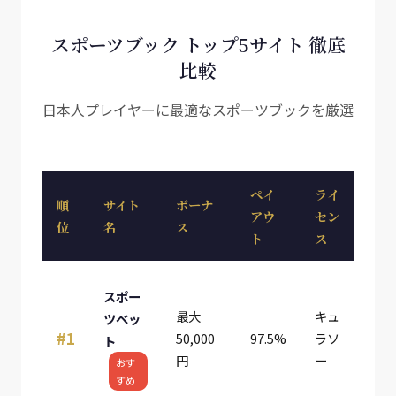
スポーツブック トップ5サイト 徹底
比較
日本人プレイヤーに最適なスポーツブックを厳選
ペイ
ライ
順
サイト
ボーナ
アウ
セン
評価
位
名
ス
ト
ス
スポー
最大
キュ
ツベッ
#1
50,000
97.5%
ラソ
★★
ト
円
ー
おす
すめ