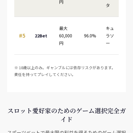
円
タ
最大
キュ
#5
22Bet
60,000
96.0%
ラソ
★★
円
ー
※ 18歳以上のみ。ギャンブルには依存リスクがあります。
責任を持ってプレイしてください。
スロット愛好家のためのゲーム選択完全ガ
イド
スポーツベットで最大限の利益を得るためのゲーム選択