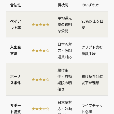
合法性
得状況
のいずれか
平均還元
ペイア
95%以上を目
★★★★★
率の透明
ウト率
安
な公開
日本円対
入出金
クリプト含む
★★★★☆
応・仮想
方法
複数手段
通貨対応
賭け条
ボーナ
件・有効
賭け条件15倍
★★★★☆
ス条件
期限の明
以下が理想
確さ
日本語対
サポー
ライブチャッ
★★★☆☆
応・24時
ト品質
ト必須