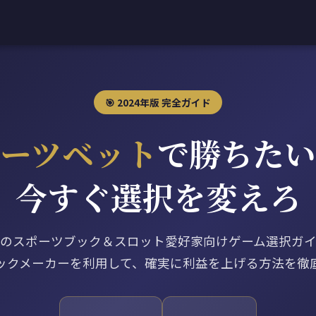
🎯 2024年版 完全ガイド
ーツベット
で勝ちたい
今すぐ選択を変えろ
のスポーツブック＆スロット愛好家向けゲーム選択ガ
ックメーカーを利用して、確実に利益を上げる方法を徹