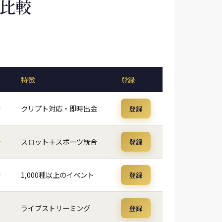
底比較
特徴
登録
★
クリプト対応・即時出金
登録
★
スロット＋スポーツ統合
登録
☆
1,000種以上のイベント
登録
☆
ライブストリーミング
登録