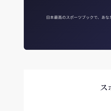
日本最高のスポーツブックで、あな
ス