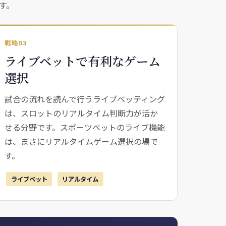
す。
戦略03
ライブベットで有利なゲーム
選択
試合の流れを読んで行うライブベッティング
は、スロットのリアルタイム判断力が活か
せる分野です。スポーツベットのライブ機能
は、まさにリアルタイムゲーム選択の場で
す。
ライブベット
リアルタイム