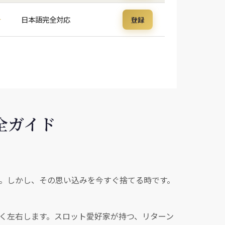
☆
日本語完全対応
登録
全ガイド
。しかし、その思い込みを今すぐ捨てる時です。
く左右します。スロット愛好家が持つ、リターン