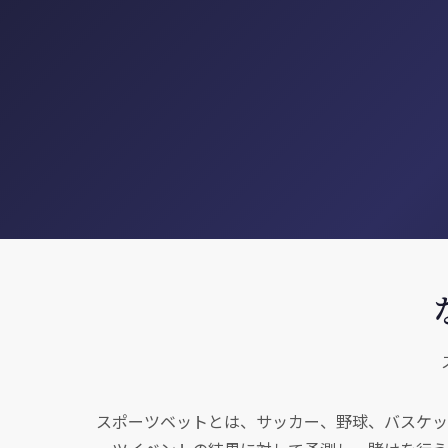
スポーツベットとは、サッカー、野球、バスケッ