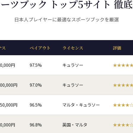
ーツブック トップ5サイト 徹
日本人プレイヤーに最適なスポーツブックを厳選
ナス
ペイアウト
ライセンス
評価
0,000円
97.5%
キュラソー
★★★★
00,000円
97.0%
キュラソー
★★★★
50,000円
96.5%
マルタ・キュラソー
★★★★
0,000円
96.8%
英国・マルタ
★★★★