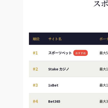
スポ
順位
サイト名
ボー
#1
スポーツベット
最大5
おすすめ
#2
Stake カジノ
最大1
#3
1xBet
最大1
#4
Bet365
最大3