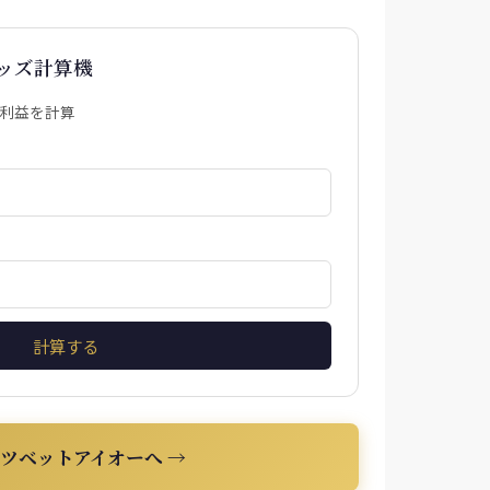
ッズ計算機
利益を計算
計算する
ツベットアイオーへ →