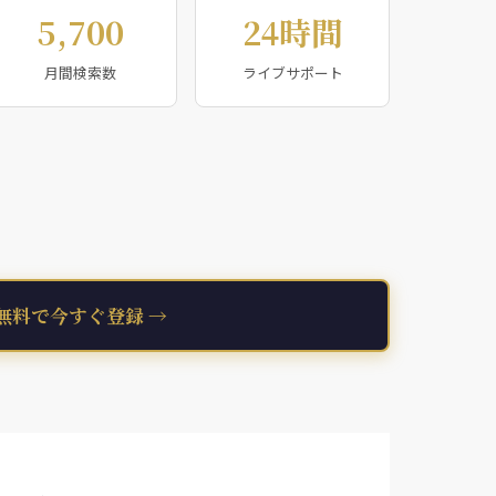
5,700
24時間
月間検索数
ライブサポート
無料で今すぐ登録 →