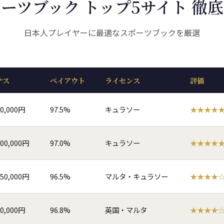
ーツブック トップ5サイト 徹
日本人プレイヤーに最適なスポーツブックを厳選
ナス
ペイアウト
ライセンス
評価
0,000円
97.5%
キュラソー
★★★★
00,000円
97.0%
キュラソー
★★★★
50,000円
96.5%
マルタ・キュラソー
★★★★
0,000円
96.8%
英国・マルタ
★★★★