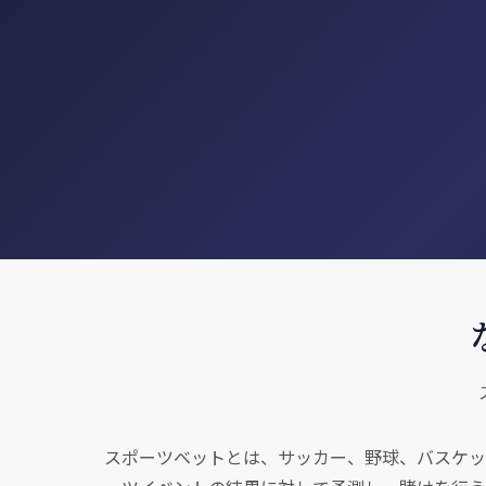
スポーツベットとは、サッカー、野球、バスケッ