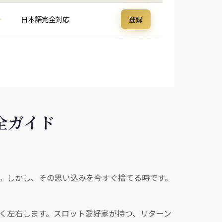
☆
日本語完全対応
登録
全ガイド
。しかし、その思い込みを今すぐ捨てる時です。
く左右します。スロット愛好家が持つ、リターン