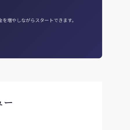
金を増やしながらスタートできます。
ュー