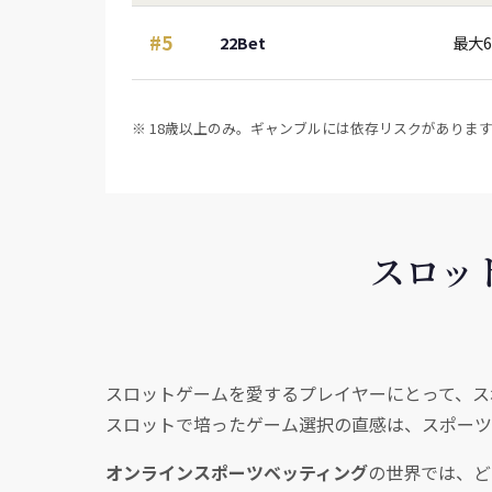
#5
22Bet
最大6
※ 18歳以上のみ。ギャンブルには依存リスクがありま
スロッ
スロットゲームを愛するプレイヤーにとって、ス
スロットで培ったゲーム選択の直感は、スポーツ
オンラインスポーツベッティング
の世界では、ど