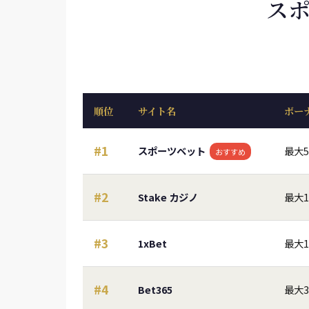
スポ
順位
サイト名
ボー
#1
スポーツベット
最大5
おすすめ
#2
Stake カジノ
最大1
#3
1xBet
最大1
#4
Bet365
最大3