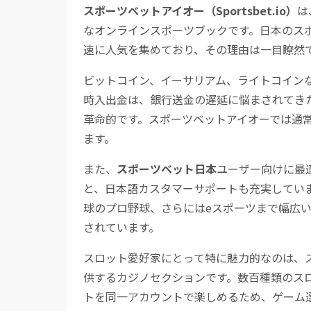
スポーツベットアイオー（Sportsbet.io）
は
なオンラインスポーツブックです。日本のス
速に人気を集めており、その理由は一目瞭然
ビットコイン、イーサリアム、ライトコイン
時入出金は、銀行送金の遅延に悩まされてき
革命的です。スポーツベットアイオーでは通
ます。
また、
スポーツベット日本
ユーザー向けに最
と、日本語カスタマーサポートも充実してい
球のプロ野球、さらにはeスポーツまで幅広
されています。
スロット愛好家にとって特に魅力的なのは、
供するカジノセクションです。数百種類のス
トを同一アカウントで楽しめるため、ゲーム