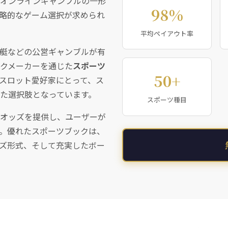
オンラインギャンブルの一形
98%
略的なゲーム選択が求められ
平均ペイアウト率
艇などの公営ギャンブルが有
クメーカーを通じた
スポーツ
50+
スロット愛好家にとって、ス
た選択肢となっています。
スポーツ種目
オッズを提供し、ユーザーが
。優れたスポーツブックは、
ズ形式、そして充実したボー