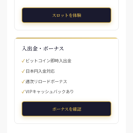
スロットを体験
入出金・ボーナス
ビットコイン即時入出金
日本円入金対応
週次リロードボーナス
VIPキャッシュバックあり
ボーナスを確認