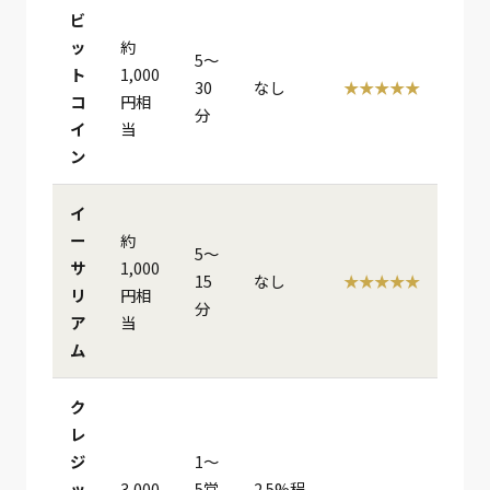
ビ
ッ
約
5〜
ト
1,000
30
なし
★★★★★
コ
円相
分
イ
当
ン
イ
ー
約
5〜
サ
1,000
15
なし
★★★★★
リ
円相
分
ア
当
ム
ク
レ
ジ
1〜
ッ
3,000
5営
2.5%程