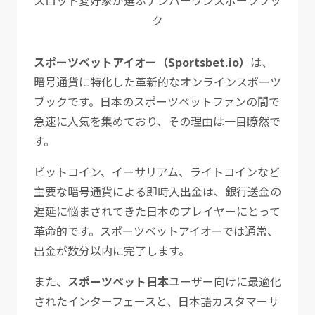
ク
スポーツベットアイオー（Sportsbet.io）
は、
暗号通貨に特化した革新的なオンラインスポーツ
ブックです。日本のスポーツベットファンの間で
急速に人気を集めており、その理由は一目瞭然で
す。
ビットコイン、イーサリアム、ライトコインなど
主要な暗号通貨による即時入出金は、銀行送金の
遅延に悩まされてきた日本のプレイヤーにとって
革命的です。スポーツベットアイオーでは通常、
出金が数分以内に完了します。
また、
スポーツベット日本
ユーザー向けに最適化
されたインターフェースと、日本語カスタマーサ