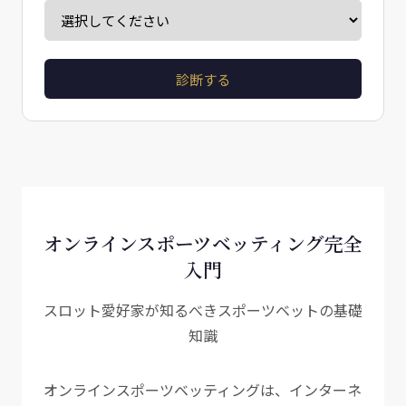
診断する
オンラインスポーツベッティング完全
入門
スロット愛好家が知るべきスポーツベットの基礎
知識
オンラインスポーツベッティングは、インターネ