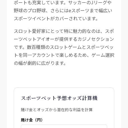
ポートも充実しています。サッカーのJリーグや
野球のプロ野球、さらにはeスポーツまで幅広い
スポーツイベントがカバーされています。
スロット愛好家にとって特に魅力的なのは、スポ
ーツベットアイオーが提供するカジノセクション
です。数百種類のスロットゲームとスポーツベッ
トを同一アカウントで楽しめるため、ゲーム選択
の幅が劇的に広がります。
スポーツベット予想オッズ計算機
賭け金とオッズから潜在的な利益を計算
賭け金（円）