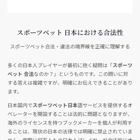
スポーツベット 日本における合法性
スポーツベット合法・違法の境界線を正確に理解する
多くの日本人プレイヤーが最初に抱く疑問は「
スポーツ
ベット 合法
なのか？」というものです。この問いに対
する答えは複雑ですが、明確にお伝えできることがあり
ます。
日本国内で
スポーツベット日本
語サービスを提供するオ
ペレーターを開設することは法的に問題となりますが、
海外のライセンスを持つブックメーカーを個人が利用す
ることは、現状の日本の法律では明確に禁止されていま