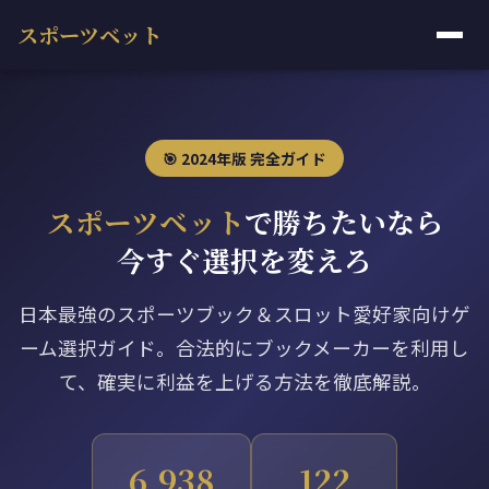
スポーツベット
🎯 2024年版 完全ガイド
スポーツベット
で勝ちたいなら
今すぐ選択を変えろ
日本最強のスポーツブック＆スロット愛好家向けゲ
ーム選択ガイド。合法的にブックメーカーを利用し
て、確実に利益を上げる方法を徹底解説。
6,939
125