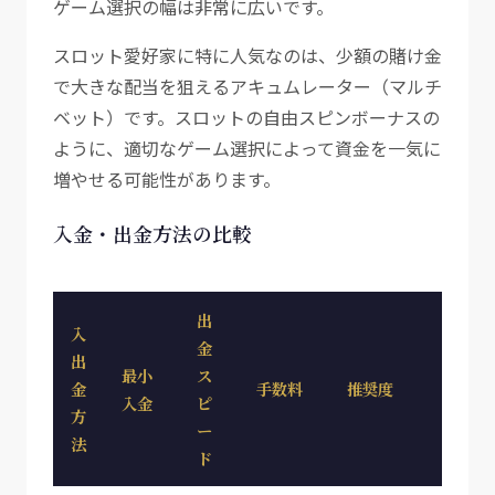
ゲーム選択の幅は非常に広いです。
スロット愛好家に特に人気なのは、少額の賭け金
で大きな配当を狙えるアキュムレーター（マルチ
ベット）です。スロットの自由スピンボーナスの
ように、適切なゲーム選択によって資金を一気に
増やせる可能性があります。
入金・出金方法の比較
出
入
金
出
最小
ス
金
手数料
推奨度
入金
ピ
方
ー
法
ド