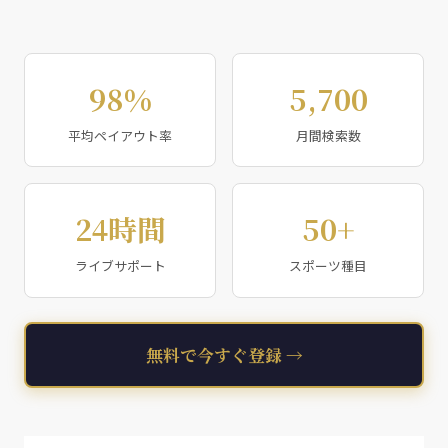
98%
5,700
平均ペイアウト率
月間検索数
24時間
50+
ライブサポート
スポーツ種目
無料で今すぐ登録 →