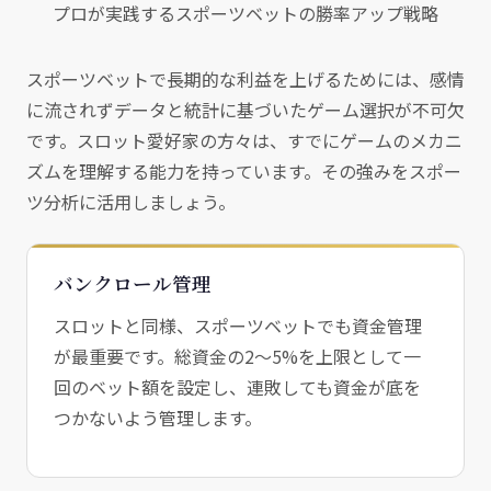
プロが実践するスポーツベットの勝率アップ戦略
スポーツベットで長期的な利益を上げるためには、感情
に流されずデータと統計に基づいたゲーム選択が不可欠
です。スロット愛好家の方々は、すでにゲームのメカニ
ズムを理解する能力を持っています。その強みをスポー
ツ分析に活用しましょう。
バンクロール管理
スロットと同様、スポーツベットでも資金管理
が最重要です。総資金の2〜5%を上限として一
回のベット額を設定し、連敗しても資金が底を
つかないよう管理します。