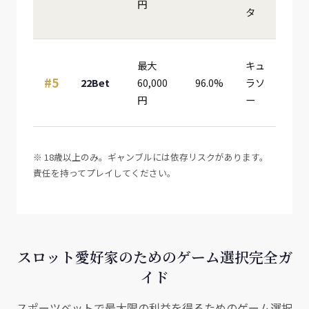
円
タ
最大
キュ
#5
22Bet
60,000
96.0%
ラソ
★★
円
ー
※ 18歳以上のみ。ギャンブルには依存リスクがあります。
責任を持ってプレイしてください。
スロット愛好家のためのゲーム選択完全ガ
イド
スポーツベットで最大限の利益を得るためのゲーム選択