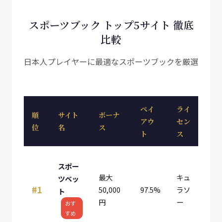
スポーツブック トップ5サイト 徹底
比較
日本人プレイヤーに最適なスポーツブックを厳選
ペイ
ライ
順
サイト
ボーナ
アウ
セン
評価
位
名
ス
ト
ス
スポー
最大
キュ
ツベッ
#1
50,000
97.5%
ラソ
★★
ト
円
ー
おす
すめ