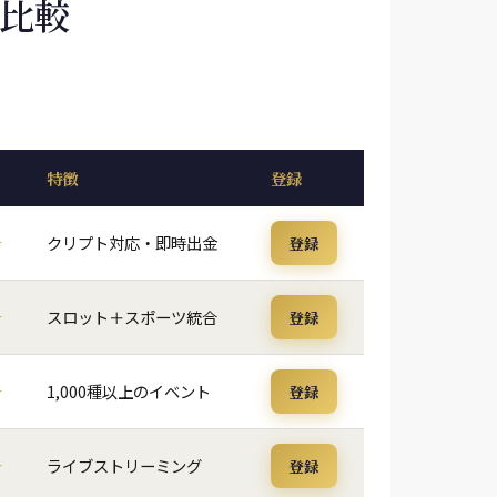
底比較
特徴
登録
★
クリプト対応・即時出金
登録
★
スロット＋スポーツ統合
登録
☆
1,000種以上のイベント
登録
☆
ライブストリーミング
登録