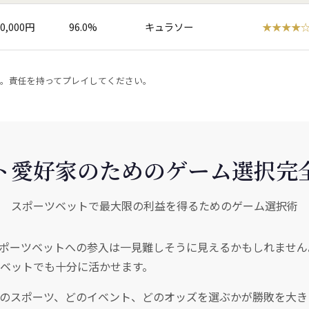
0,000円
96.0%
キュラソー
★★★★
す。責任を持ってプレイしてください。
ト愛好家のためのゲーム選択完
スポーツベットで最大限の利益を得るためのゲーム選択術
ポーツベットへの参入は一見難しそうに見えるかもしれません
ベットでも十分に活かせます。
のスポーツ、どのイベント、どのオッズを選ぶかが勝敗を大き