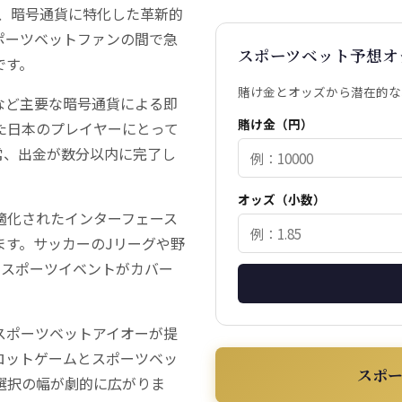
、暗号通貨に特化した革新的
ポーツベットファンの間で急
スポーツベット予想オ
です。
賭け金とオッズから潜在的な
など主要な暗号通貨による即
賭け金（円）
た日本のプレイヤーにとって
常、出金が数分以内に完了し
オッズ（小数）
適化されたインターフェース
ます。サッカーのJリーグや野
いスポーツイベントがカバー
スポーツベットアイオーが提
ロットゲームとスポーツベッ
スポー
選択の幅が劇的に広がりま