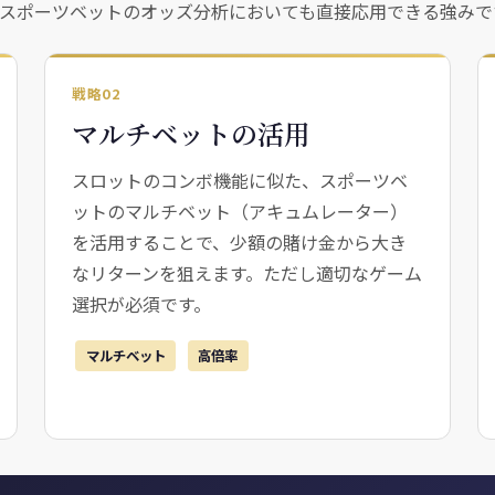
、スポーツベットのオッズ分析においても直接応用できる強みで
戦略02
マルチベットの活用
スロットのコンボ機能に似た、スポーツベ
ットのマルチベット（アキュムレーター）
を活用することで、少額の賭け金から大き
なリターンを狙えます。ただし適切なゲーム
選択が必須です。
マルチベット
高倍率