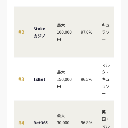
最大
キュ
Stake
#2
100,000
97.0%
ラソ
★★
カジノ
円
ー
マル
最大
タ・
#3
1xBet
150,000
96.5%
キュ
★★
円
ラソ
ー
英
最大
国・
#4
Bet365
30,000
96.8%
★★
マル