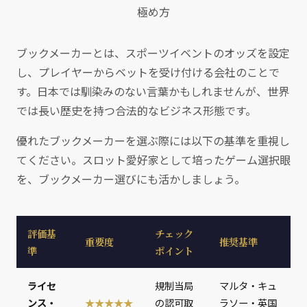
極め方
ブックメーカーとは、スポーツイベントのオッズを設定
し、プレイヤーからベットを受け付ける会社のことで
す。日本では馴染みのない言葉かもしれませんが、世界
では長い歴史を持つ合法的なビジネス形態です。
優れたブックメーカーを選ぶ際には以下の基準を重視し
てください。スロット愛好家として培ったゲーム選択眼
を、ブックメーカー選びにも活かしましょう。
評価基
チェック
重要度
推奨基準
準
ポイント
ライセ
規制当局
マルタ・キュ
ンス・
★★★★★
の認可取
ラソー・英国