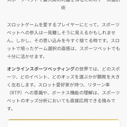
術
スロットゲームを愛するプレイヤーにとって、スポーツ
ベットへの参入は一見難しそうに見えるかもしれませ
ん。しかし、その思い込みを今すぐ捨てる時です。スロ
ットで培ったゲーム選択の直感は、スポーツベットでも
十分に活かせます。
オンラインスポーツベッティング
の世界では、どのスポ
ーツ、どのイベント、どのオッズを選ぶかが勝敗を大き
く左右します。スロット愛好家が持つ、リターン率
（RTP）への意識や、ボーナス機能の理解は、スポーツ
ベットのオッズ分析においても直接応用できる強みで
す。