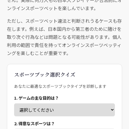
せん。実際に何万人もの日本人プレイヤーが合法的にオ
ンラインスポーツベットを楽しんでいます。
ただし、スポーツベット違法と判断されうるケースも存
在します。例えば、日本国内から第三者のために賭けを
取り次ぐ行為などは問題となる可能性があります。個人
利用の範囲で責任を持ってオンラインスポーツベッティ
ングを楽しむことが重要です。
スポーツブック選択クイズ
あなたに最適なスポーツブックタイプを診断します
1. ゲームの主な目的は？
2. 得意なスポーツは？