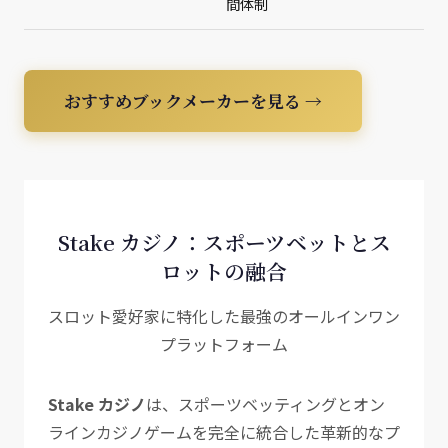
間体制
おすすめブックメーカーを見る →
Stake カジノ：スポーツベットとス
ロットの融合
スロット愛好家に特化した最強のオールインワン
プラットフォーム
Stake カジノ
は、スポーツベッティングとオン
ラインカジノゲームを完全に統合した革新的なプ