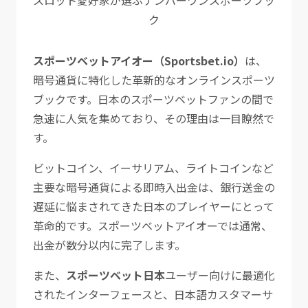
ク
スポーツベットアイオー（Sportsbet.io）
は、
暗号通貨に特化した革新的なオンラインスポーツ
ブックです。日本のスポーツベットファンの間で
急速に人気を集めており、その理由は一目瞭然で
す。
ビットコイン、イーサリアム、ライトコインなど
主要な暗号通貨による即時入出金は、銀行送金の
遅延に悩まされてきた日本のプレイヤーにとって
革命的です。スポーツベットアイオーでは通常、
出金が数分以内に完了します。
また、
スポーツベット日本
ユーザー向けに最適化
されたインターフェースと、日本語カスタマーサ