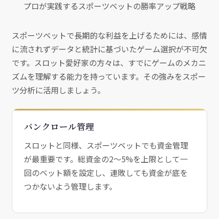
プロが実践するスポーツベットの勝率アップ戦略
スポーツベットで長期的な利益を上げるためには、感情
に流されずデータと統計に基づいたゲーム選択が不可欠
です。スロット愛好家の方々は、すでにゲームのメカニ
ズムを理解する能力を持っています。その強みをスポー
ツ分析に活用しましょう。
バンクロール管理
スロットと同様、スポーツベットでも資金管理
が最重要です。総資金の2〜5%を上限として一
回のベット額を設定し、連敗しても資金が底を
つかないよう管理します。