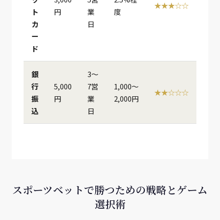
★★★☆☆
ト
円
業
度
カ
日
ー
ド
銀
3〜
行
5,000
7営
1,000〜
★★☆☆☆
振
円
業
2,000円
込
日
スポーツベットで勝つための戦略とゲーム
選択術