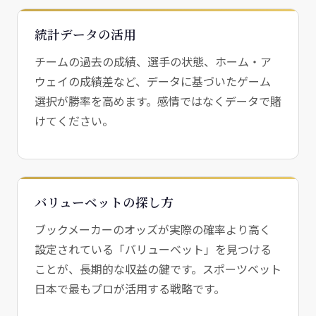
統計データの活用
チームの過去の成績、選手の状態、ホーム・ア
ウェイの成績差など、データに基づいたゲーム
選択が勝率を高めます。感情ではなくデータで賭
けてください。
バリューベットの探し方
ブックメーカーのオッズが実際の確率より高く
設定されている「バリューベット」を見つける
ことが、長期的な収益の鍵です。スポーツベット
日本で最もプロが活用する戦略です。