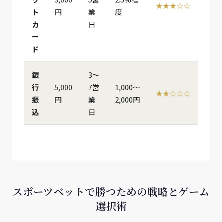
★★★☆☆
ト
円
業
度
カ
日
ー
ド
銀
3〜
行
5,000
7営
1,000〜
★★☆☆☆
振
円
業
2,000円
込
日
スポーツベットで勝つための戦略とゲーム
選択術