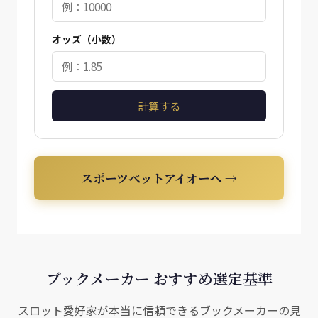
オッズ（小数）
計算する
スポーツベットアイオーへ →
ブックメーカー おすすめ選定基準
スロット愛好家が本当に信頼できるブックメーカーの見