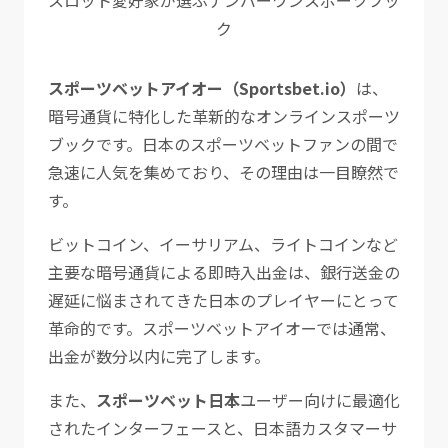
ク
スポーツベットアイオー（Sportsbet.io）
は、
暗号通貨に特化した革新的なオンラインスポーツ
ブックです。日本のスポーツベットファンの間で
急速に人気を集めており、その理由は一目瞭然で
す。
ビットコイン、イーサリアム、ライトコインなど
主要な暗号通貨による即時入出金は、銀行送金の
遅延に悩まされてきた日本のプレイヤーにとって
革命的です。スポーツベットアイオーでは通常、
出金が数分以内に完了します。
また、
スポーツベット日本
ユーザー向けに最適化
されたインターフェースと、日本語カスタマーサ