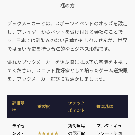
極め方
ブックメーカーとは、スポーツイベントのオッズを設定
し、プレイヤーからベットを受け付ける会社のことで
す。日本では馴染みのない言葉かもしれませんが、世界
では長い歴史を持つ合法的なビジネス形態です。
優れたブックメーカーを選ぶ際には以下の基準を重視し
てください。スロット愛好家として培ったゲーム選択眼
を、ブックメーカー選びにも活かしましょう。
評価基
チェック
重要度
推奨基準
準
ポイント
ライセ
規制当局
マルタ・キュ
ンス・
★★★★★
の認可取
ラソー・英国