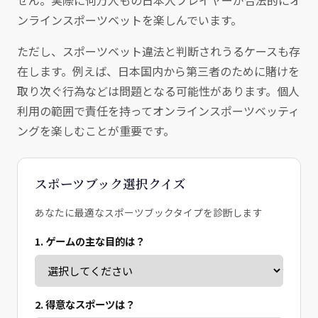
せん。実際に何万人もの日本人プレイヤーが合法的にオ
ンラインスポーツベットを楽しんでいます。
ただし、スポーツベット違法と判断されうるケースも存
在します。例えば、日本国内から第三者のために賭けを
取り次ぐ行為などは問題となる可能性があります。個人
利用の範囲で責任を持ってオンラインスポーツベッティ
ングを楽しむことが重要です。
スポーツブック選択クイズ
あなたに最適なスポーツブックタイプを診断します
1. ゲームの主な目的は？
2. 得意なスポーツは？