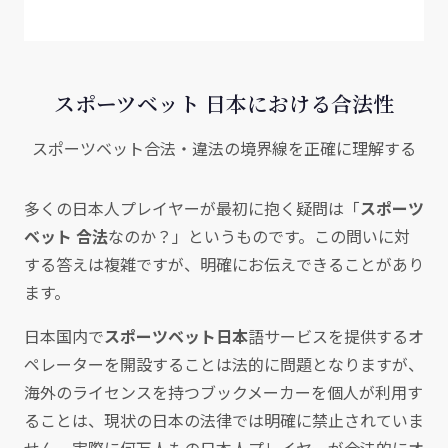
スポーツベット 日本における合法性
スポーツベット合法・違法の境界線を正確に理解する
多くの日本人プレイヤーが最初に抱く疑問は「
スポーツ
ベット 合法
なのか？」というものです。この問いに対
する答えは複雑ですが、明確にお伝えできることがあり
ます。
日本国内で
スポーツベット日本
語サービスを提供するオ
ペレーターを開設することは法的に問題となりますが、
海外のライセンスを持つブックメーカーを個人が利用す
ることは、現状の日本の法律では明確に禁止されていま