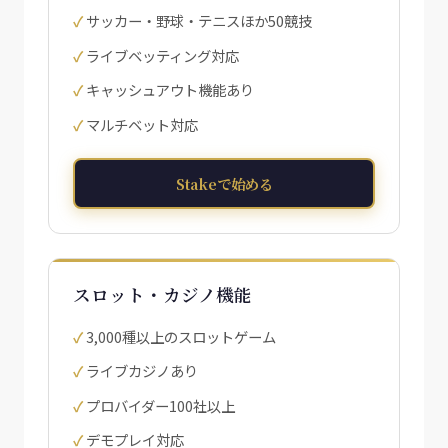
サッカー・野球・テニスほか50競技
ライブベッティング対応
キャッシュアウト機能あり
マルチベット対応
Stakeで始める
スロット・カジノ機能
3,000種以上のスロットゲーム
ライブカジノあり
プロバイダー100社以上
デモプレイ対応