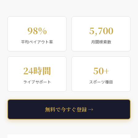
98%
5,700
平均ペイアウト率
月間検索数
24時間
50+
ライブサポート
スポーツ種目
無料で今すぐ登録 →