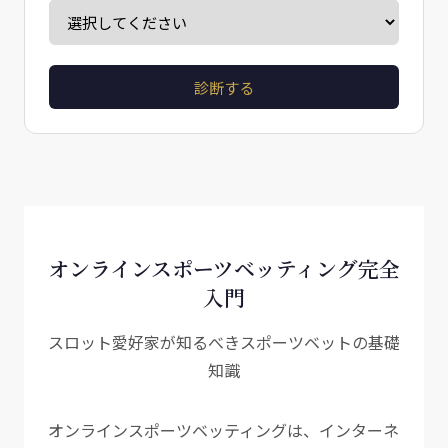
診断する
オンラインスポーツベッティング完全
入門
スロット愛好家が知るべきスポーツベットの基礎
知識
オンラインスポーツベッティングは、インターネ