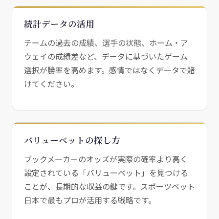
統計データの活用
チームの過去の成績、選手の状態、ホーム・ア
ウェイの成績差など、データに基づいたゲーム
選択が勝率を高めます。感情ではなくデータで賭
けてください。
バリューベットの探し方
ブックメーカーのオッズが実際の確率より高く
設定されている「バリューベット」を見つける
ことが、長期的な収益の鍵です。スポーツベット
日本で最もプロが活用する戦略です。