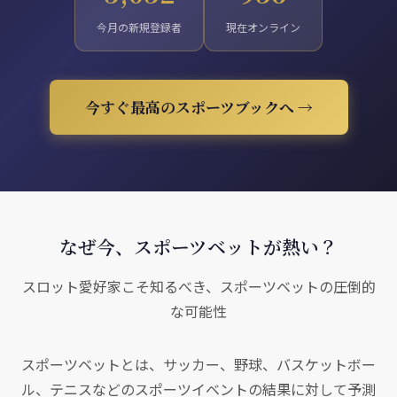
今月の新規登録者
現在オンライン
今すぐ最高のスポーツブックへ →
なぜ今、スポーツベットが熱い？
スロット愛好家こそ知るべき、スポーツベットの圧倒的
な可能性
スポーツベットとは、サッカー、野球、バスケットボー
ル、テニスなどのスポーツイベントの結果に対して予測