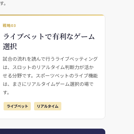
す。
戦略03
ライブベットで有利なゲーム
選択
試合の流れを読んで行うライブベッティング
は、スロットのリアルタイム判断力が活か
せる分野です。スポーツベットのライブ機能
は、まさにリアルタイムゲーム選択の場で
す。
ライブベット
リアルタイム