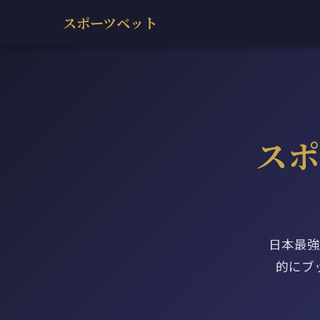
スポーツベット
スポ
日本最強
的にブ