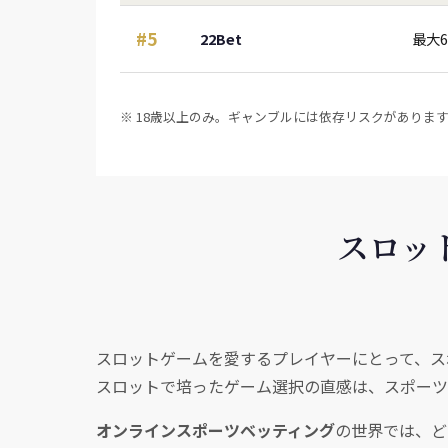
#5
22Bet
最大6
※ 18歳以上のみ。ギャンブルには依存リスクがありま
スロッ
スロットゲームを愛するプレイヤーにとって、ス
スロットで培ったゲーム選択の直感は、スポーツ
オンラインスポーツベッティング
の世界では、ど