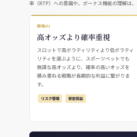
率（RTP）への意識や、ボーナス機能の理解は
戦略01
高オッズより確率重視
スロットで高ボラティリティより低ボラティ
リティを選ぶように、スポーツベットでも
無謀な高オッズより、確率の高いオッズを
積み重ねる戦略が長期的な利益に繋がりま
す。
リスク管理
安定収益