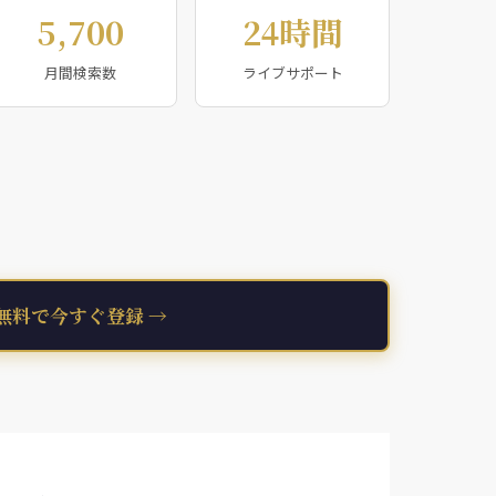
5,700
24時間
月間検索数
ライブサポート
無料で今すぐ登録 →