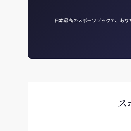
日本最高のスポーツブックで、あな
ス