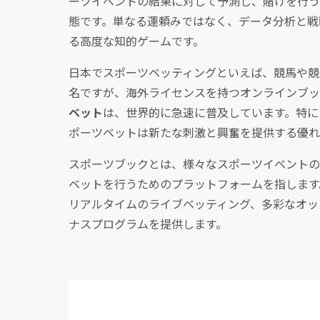
ーツイベントの結果に対して予測し、賭けを行う
態です。単なる運頼みではなく、データ分析と戦
る高度な知的ゲームです。
日本でスポーツベッティングといえば、競馬や競
名ですが、海外ライセンスを持つオンラインブッ
ベット
は、世界的に急速に普及しています。特に
ポーツベットは新たな刺激と興奮を提供する優れ
スポーツブックとは、様々なスポーツイベントの
ベットを行うためのプラットフォームを指します
リアルタイムのライブベッティング、多彩なオッ
ナスプログラムを提供します。