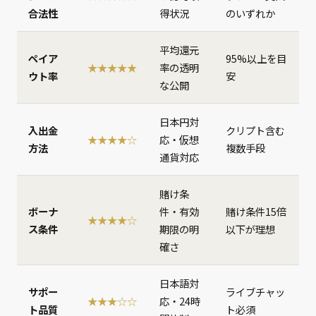
合法性
得状況
のいずれか
平均還元
ペイア
95%以上を目
★★★★★
率の透明
ウト率
安
な公開
日本円対
入出金
クリプト含む
★★★★☆
応・仮想
方法
複数手段
通貨対応
賭け条
ボーナ
件・有効
賭け条件15倍
★★★★☆
ス条件
期限の明
以下が理想
確さ
日本語対
サポー
ライブチャッ
★★★☆☆
応・24時
ト品質
ト必須