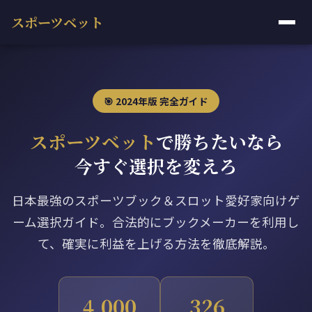
スポーツベット
🎯 2024年版 完全ガイド
スポーツベット
で勝ちたいなら
今すぐ選択を変えろ
日本最強のスポーツブック＆スロット愛好家向けゲ
ーム選択ガイド。合法的にブックメーカーを利用し
て、確実に利益を上げる方法を徹底解説。
4,002
324