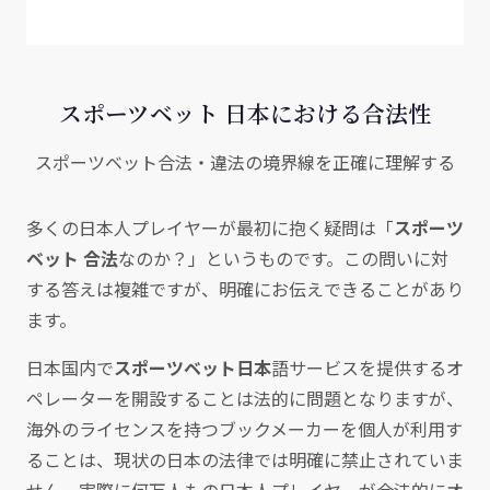
スポーツベット 日本における合法性
スポーツベット合法・違法の境界線を正確に理解する
多くの日本人プレイヤーが最初に抱く疑問は「
スポーツ
ベット 合法
なのか？」というものです。この問いに対
する答えは複雑ですが、明確にお伝えできることがあり
ます。
日本国内で
スポーツベット日本
語サービスを提供するオ
ペレーターを開設することは法的に問題となりますが、
海外のライセンスを持つブックメーカーを個人が利用す
ることは、現状の日本の法律では明確に禁止されていま