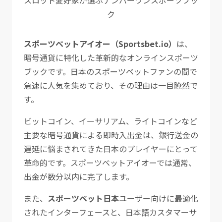
ク
スポーツベットアイオー（Sportsbet.io）
は、
暗号通貨に特化した革新的なオンラインスポーツ
ブックです。日本のスポーツベットファンの間で
急速に人気を集めており、その理由は一目瞭然で
す。
ビットコイン、イーサリアム、ライトコインなど
主要な暗号通貨による即時入出金は、銀行送金の
遅延に悩まされてきた日本のプレイヤーにとって
革命的です。スポーツベットアイオーでは通常、
出金が数分以内に完了します。
また、
スポーツベット日本
ユーザー向けに最適化
されたインターフェースと、日本語カスタマーサ