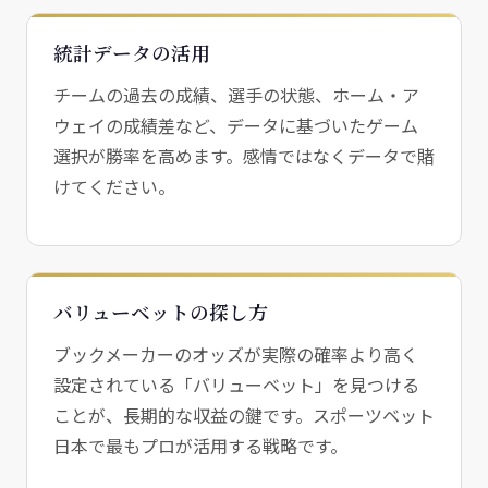
統計データの活用
チームの過去の成績、選手の状態、ホーム・ア
ウェイの成績差など、データに基づいたゲーム
選択が勝率を高めます。感情ではなくデータで賭
けてください。
バリューベットの探し方
ブックメーカーのオッズが実際の確率より高く
設定されている「バリューベット」を見つける
ことが、長期的な収益の鍵です。スポーツベット
日本で最もプロが活用する戦略です。