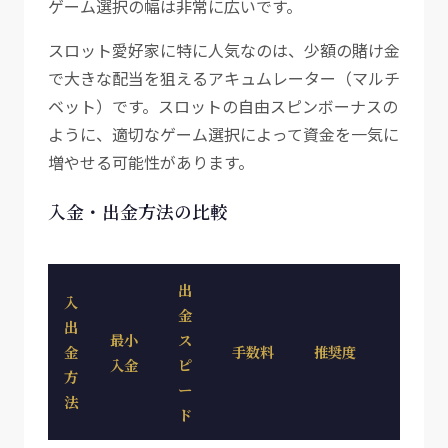
ゲーム選択の幅は非常に広いです。
スロット愛好家に特に人気なのは、少額の賭け金
で大きな配当を狙えるアキュムレーター（マルチ
ベット）です。スロットの自由スピンボーナスの
ように、適切なゲーム選択によって資金を一気に
増やせる可能性があります。
入金・出金方法の比較
出
入
金
出
最小
ス
金
手数料
推奨度
入金
ピ
方
ー
法
ド