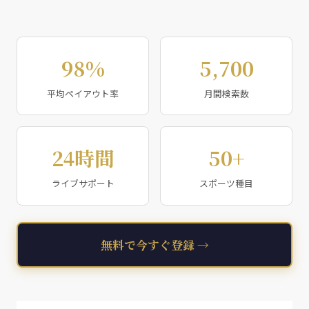
98%
5,700
平均ペイアウト率
月間検索数
24時間
50+
ライブサポート
スポーツ種目
無料で今すぐ登録 →