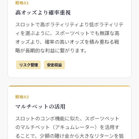
戦略01
高オッズより確率重視
スロットで高ボラティリティより低ボラティリテ
ィを選ぶように、スポーツベットでも無謀な高
オッズより、確率の高いオッズを積み重ねる戦
略が長期的な利益に繋がります。
リスク管理
安定収益
戦略02
マルチベットの活用
スロットのコンボ機能に似た、スポーツベット
のマルチベット（アキュムレーター）を活用す
ることで、少額の賭け金から大きなリターンを狙