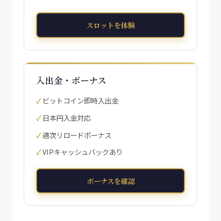
スロットを体験
入出金・ボーナス
ビットコイン即時入出金
日本円入金対応
週次リロードボーナス
VIPキャッシュバックあり
ボーナスを確認