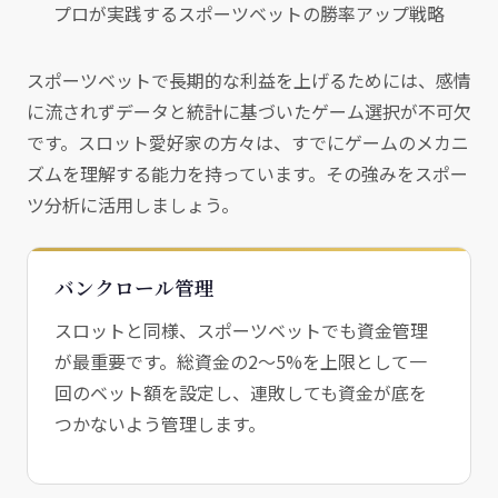
プロが実践するスポーツベットの勝率アップ戦略
スポーツベットで長期的な利益を上げるためには、感情
に流されずデータと統計に基づいたゲーム選択が不可欠
です。スロット愛好家の方々は、すでにゲームのメカニ
ズムを理解する能力を持っています。その強みをスポー
ツ分析に活用しましょう。
バンクロール管理
スロットと同様、スポーツベットでも資金管理
が最重要です。総資金の2〜5%を上限として一
回のベット額を設定し、連敗しても資金が底を
つかないよう管理します。