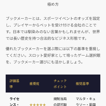
極め方
ブックメーカーとは、スポーツイベントのオッズを設定
し、プレイヤーからベットを受け付ける会社のことで
す。日本では馴染みのない言葉かもしれませんが、世界
では長い歴史を持つ合法的なビジネス形態です。
優れたブックメーカーを選ぶ際には以下の基準を重視し
てください。スロット愛好家として培ったゲーム選択眼
を、ブックメーカー選びにも活かしましょう。
評価基
チェック
重要度
推奨基準
準
ポイント
ライセ
規制当局
マルタ・キュ
ンス・
★★★★★
の認可取
ラソー・英国