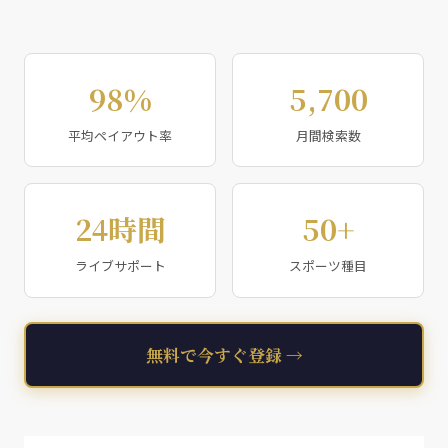
98%
5,700
平均ペイアウト率
月間検索数
24時間
50+
ライブサポート
スポーツ種目
無料で今すぐ登録 →