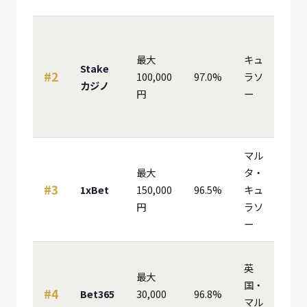
最大
キュ
Stake
#2
100,000
97.0%
ラソ
★★
カジノ
円
ー
マル
最大
タ・
#3
1xBet
150,000
96.5%
キュ
★★
円
ラソ
ー
英
最大
国・
#4
Bet365
30,000
96.8%
★★
マル