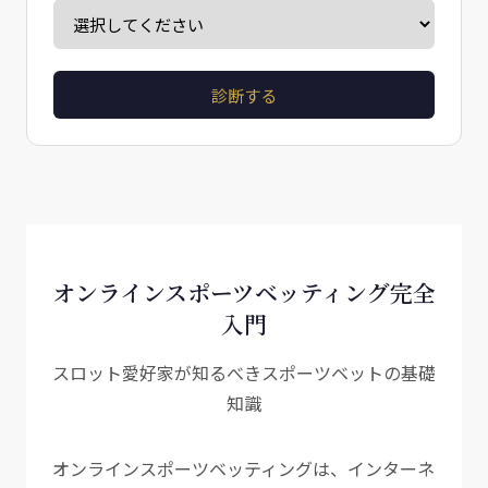
診断する
オンラインスポーツベッティング完全
入門
スロット愛好家が知るべきスポーツベットの基礎
知識
オンラインスポーツベッティングは、インターネ