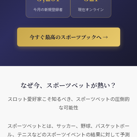
今月の新規登録者
現在オンライン
今すぐ最高のスポーツブックへ →
なぜ今、スポーツベットが熱い？
スロット愛好家こそ知るべき、スポーツベットの圧倒的
な可能性
スポーツベットとは、サッカー、野球、バスケットボー
ル、テニスなどのスポーツイベントの結果に対して予測