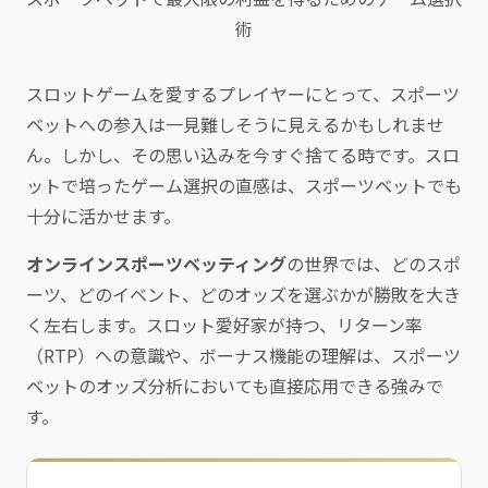
術
スロットゲームを愛するプレイヤーにとって、スポーツ
ベットへの参入は一見難しそうに見えるかもしれませ
ん。しかし、その思い込みを今すぐ捨てる時です。スロ
ットで培ったゲーム選択の直感は、スポーツベットでも
十分に活かせます。
オンラインスポーツベッティング
の世界では、どのスポ
ーツ、どのイベント、どのオッズを選ぶかが勝敗を大き
く左右します。スロット愛好家が持つ、リターン率
（RTP）への意識や、ボーナス機能の理解は、スポーツ
ベットのオッズ分析においても直接応用できる強みで
す。