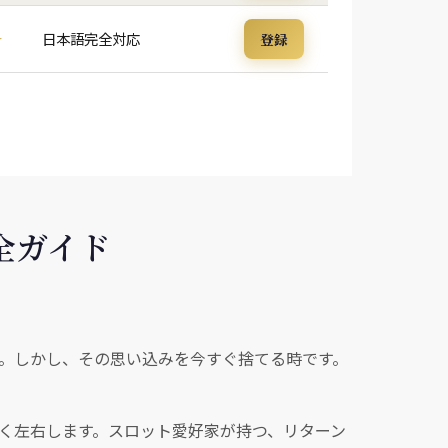
☆
日本語完全対応
登録
全ガイド
。しかし、その思い込みを今すぐ捨てる時です。
く左右します。スロット愛好家が持つ、リターン