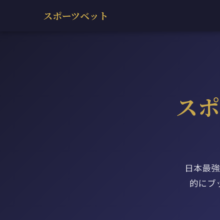
スポーツベット
スポ
日本最強
的にブ