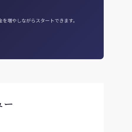
金を増やしながらスタートできます。
ュー