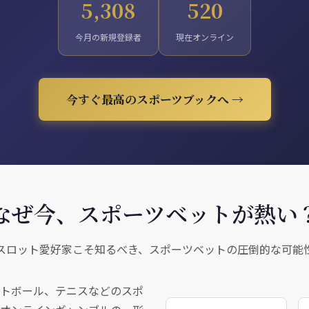
5,308
520
今月の新規登録者
現在オンライン
今すぐ最高のスポーツブックへ →
なぜ今、スポーツベットが熱い
スロット愛好家こそ知るべき、スポーツベットの圧倒的な可能
トボール、テニスなどのスポ