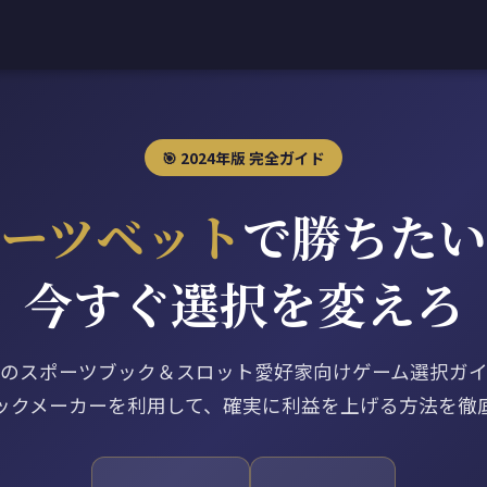
🎯 2024年版 完全ガイド
ーツベット
で勝ちたい
今すぐ選択を変えろ
のスポーツブック＆スロット愛好家向けゲーム選択ガ
ックメーカーを利用して、確実に利益を上げる方法を徹