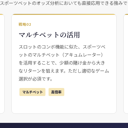
、スポーツベットのオッズ分析においても直接応用できる強みで
戦略02
マルチベットの活用
スロットのコンボ機能に似た、スポーツベ
ットのマルチベット（アキュムレーター）
を活用することで、少額の賭け金から大き
なリターンを狙えます。ただし適切なゲーム
選択が必須です。
マルチベット
高倍率