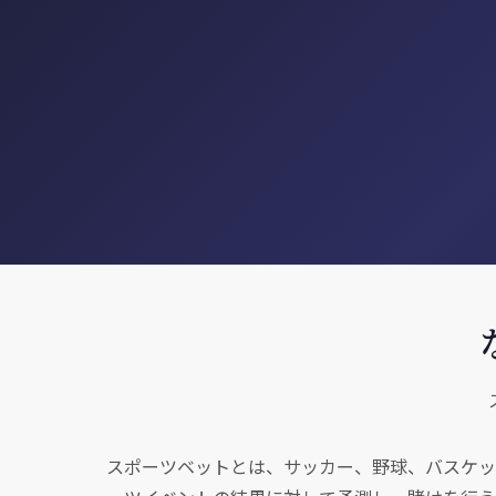
スポーツベットとは、サッカー、野球、バスケッ