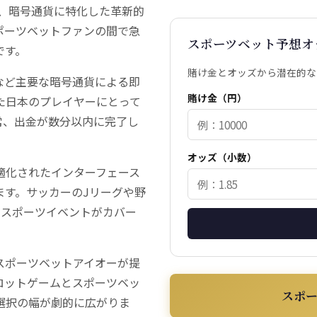
、暗号通貨に特化した革新的
ポーツベットファンの間で急
スポーツベット予想オ
です。
賭け金とオッズから潜在的な
など主要な暗号通貨による即
賭け金（円）
た日本のプレイヤーにとって
常、出金が数分以内に完了し
オッズ（小数）
適化されたインターフェース
ます。サッカーのJリーグや野
いスポーツイベントがカバー
スポーツベットアイオーが提
ロットゲームとスポーツベッ
スポー
選択の幅が劇的に広がりま